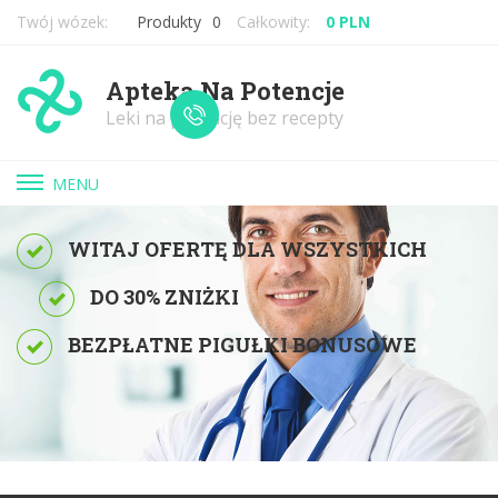
Twój wózek:
Produkty
0
Całkowity:
0 PLN
Apteka Na Potencje
Leki na potencję bez recepty
MENU
WITAJ OFERTĘ DLA WSZYSTKICH
DO 30% ZNIŻKI
BEZPŁATNE PIGUŁKI BONUSOWE