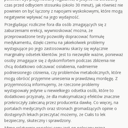
czas przed odbyciem stosunku (około 30 minut), jak również nie
powinien on być łączony z napojami wyskokowymi, które mogą
negatywnie wpływać na jego wydajność.
Przeglądając rozliczne fora dla osób zmagających się z
zaburzeniami erekcji, wywnioskować można, że
przeprowadzone testy pozwoliły dopracować formułę
medykamentu, dzięki czemu na jakiekolwiek problemy
występujące po jego zastosowaniu skarży się wyłącznie
marginalny odsetek klientów. Jest to niezwykle ważne, ponieważ
osoby zmagające się z dyskomfortem podczas zbliżenia nie
chcą dodatkowo odczuwać osłabienia, nadmiernie
podniesionego ciśnienia, czy problemów metabolicznych, które
mogą obrócić przyjemne uniesienia w prawdziwą mordęgę. Z
przyjemnością informujemy, że rzeczone problemy
występowały jedynie u niewielkiego odsetka osób, które to
dodatkowo przyznały, że dla maksymalizacji efektów znacznie
przekroczyły zalecaną przez producenta dawkę. Co więcej, na
portalach medycznych oraz stronach gromadzących opinie o
dostępnych lekach przeczytać możemy, że Cialis to lek
bezpieczny, skuteczny i sprawdzony.
Mimo relatywnie wysokiej ceny jest on polecany przez