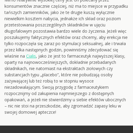
konsumentów znacznie częściej, niż ma to miejsce w przypadku
tańszych zamienników, jako że te drugie kuszą wyłącznie
niewielkim kosztem nabycia, jednakże ich skład oraz poziom
przetestowania poszczególnych składników w ujęciu
długofalowym pozostawia bardzo wiele do życzenia. Jeżeli więc
poszukujemy faktycznych efektów oraz chcemy, aby erekcja nie
tylko rozpoczęła się zaraz po stymulacji seksualnej, ale i trwała
przez kilka następnych godzin, powinniśmy zdecydować się
właśnie na
Cialis
, jako że jest to farmaceutyk najwyższej klasy,
oparty na najnowocześniejszych, dokładnie przebadanych
składnikach, nie natomiast na ekstraktach ziołowych czy
substancjach typu „placebo”, które nie pobudzają osoby
zażywającej lub też robią to w stopniu wysoce
niezadowalającym. Swoją przygodę z farmaceutykiem
rozpocznijmy od zakupienia najmniejszego z dostępnych
opakowań, a jeżeli nie stwierdzimy u siebie efektów ubocznych
– nic nie stoi na przeszkodzie, aby zgromadzić zapasy leku w
swojej domowej apteczce!