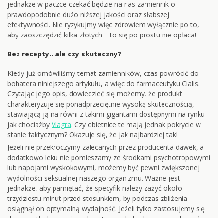
jednakże w paczce czekać będzie na nas zamiennik o
prawdopodobnie dużo niższej jakości oraz słabszej
efektywności. Nie ryzykujmy więc zdrowiem wyłącznie po to,
aby zaoszczędzić kilka złotych – to się po prostu nie opłaca!
Bez recepty…ale czy skuteczny?
Kiedy już omówiliśmy temat zamienników, czas powrócić do
bohatera niniejszego artykułu, a więc do farmaceutyku Cialis.
Czytając jego opis, dowiedzieć się możemy, że produkt
charakteryzuje się ponadprzeciętnie wysoką skutecznością,
stawiającą ją na równi z takimi gigantami dostępnymi na rynku
jak chociażby
Viagra
. Czy obietnice te mają jednak pokrycie w
stanie faktycznym? Okazuje się, że jak najbardziej tak!
Jeżeli nie przekroczymy zalecanych przez producenta dawek, a
dodatkowo leku nie pomieszamy ze środkami psychotropowymi
lub napojami wyskokowymi, możemy być pewni zwiększonej
wydolności seksualnej naszego organizmu. Ważne jest
jednakże, aby pamiętać, że specyfik należy zażyć około
trzydziestu minut przed stosunkiem, by podczas zbliżenia
osiągnął on optymalną wydajność. Jeżeli tylko zastosujemy się