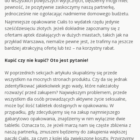
do wszystkich powyższych wytycznych, będziemy mogli mieć
pewność, że pozytywnie zaskoczymy naszą partnerkę,
jednocześnie nie ogołacając nadmiernie domowego budżetu.
Najmniejsze opakowanie Cialis to wydatek rzędu jedynie
sześćdziesięciu złotych. Jeżeli dokładnie zapoznamy się z
ofertami aptek działających w dużych miastach, takich jak na
przykład Warszawa, niemalże pewne jest, że trafimy na jeszcze
bardziej atrakcyjną ofertę lub też – na korzystny rabat.
Kupić czy nie kupić? Oto jest pytanie!
W poprzednich sekcjach artykułu skupialiśmy się przede
wszystkim na mocnych stronach produktu. Czy da się jednak
zidentyfikować jakiekolwiek jego wady, które należałoby
rozważyć przed zakupem? Największym problemem, przede
wszystkim dla osób prowadzących aktywne życie seksualne,
może być ilość tabletek dostępnych w opakowaniu. W
przypadku, gdy zdecydujemy się na zakup najmniejszego
gabarytowo opakowania, znajdziemy w nim wyłącznie dwie
tabletki. Oznacza to, że jeżeli marzą nam się częste zbliżenia z
naszą partnerką, zmuszeni będziemy do zakupienia większej
paczki Cialis, za czym z kolei idą zwiększone koszty. Przyjrzyjmy