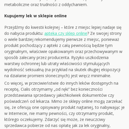
metaboliczne oraz trudności z oddychaniem.
Kupujemy lek w sklepie online
Przejdźmy do kwestii kolejnej – które z miejsc lepiej nadaje się
do nabycia produktu:
apteka czy sklep online
? Ze swojej strony
o wiele bardziej rekomendujemy pierwsze z miejsc, ponieważ
produkt pochodzący z apteki z całą pewnością będzie tym
oryginalnym, właściwie opakowanym oraz przechowywanym w
sposób zalecany przez producenta. Ryzyko uszkodzenia
warstwy ochronnej lub utraty właściwości stymulujących
wydolność seksualną (na przykład na skutek długiej ekspozycji
na działanie promieni słonecznych) jest wręcz minimalne.
Co więcej, w przeciwieństwie do innych leków dostępnych na
receptę, Cialis otrzymamy „od ręki” bez konieczności
przedstawiania sprzedawcy jakichkolwiek dokumentów czy
poświadczeń od lekarza. Mimo że sklepy online mogą zarzekać
się, że oferują one opisywany produkt najtaniej, to nabywając je
w Internecie, nie mamy pewności, czy otrzymamy produkt,
którego oczekujemy. Zdarzyć się może, że nieuczciwy
sprzedawca pobierze od nas opłatę jak za lek oryginalny,