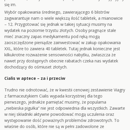
się im.
Wybór opakowania średniego, zawierającego 6 blistrów
zagwarantuje nam o wiele większą ilość tabletek, a mianowicie
– 12. Przygotować się jednak w takiej sytuacji musimy na
wydatek na poziomie trzystu złotych. Osoby pragnące stale
mieć znaczny zapas medykamentu pod ręką mogą
zaoszczędzone pieniądze zainwestować w zakup opakowania
XXL, które to zawiera 40 tabletek. Tutaj jednak konieczne jest
kilkukrotne rozważenie sensowności nabytku, zwłaszcza że
nawet przy dostępnych obecnie rabatach czeka nas wydatek
dochodzący do ośmiuset złotych.
Cialis w aptece – za i przeciw
Trudno nie odnotować, że w kwestii cenowej zestawienie Viagry
z farmaceutykiem Cialis wypada korzystniej dla tego
pierwszego, jednakże pamiętać musimy, że popularna
„niebieska pigułka” nie jest odpowiednia dla wszystkich. Zawarte
w niej składniki aktywne powodować mogą uczulenia oraz
występowanie dość poważnych problemów zdrowotnych. To
właśnie do osób, które nie są w pełni zadowolone ze