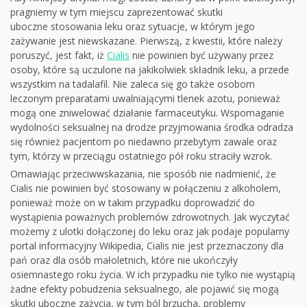
pragniemy w tym miejscu zaprezentować skutki
uboczne stosowania leku oraz sytuacje, w którym jego
zażywanie jest niewskazane. Pierwszą, z kwestii, które należy
poruszyć, jest fakt, iż
Cialis
nie powinien być używany przez
osoby, które są uczulone na jakikolwiek składnik leku, a przede
wszystkim na tadalafil. Nie zaleca się go także osobom
leczonym preparatami uwalniającymi tlenek azotu, ponieważ
mogą one zniwelować działanie farmaceutyku. Wspomaganie
wydolności seksualnej na drodze przyjmowania środka odradza
się również pacjentom po niedawno przebytym zawale oraz
tym, którzy w przeciągu ostatniego pół roku straciły wzrok.
Omawiając przeciwwskazania, nie sposób nie nadmienić, że
Cialis nie powinien być stosowany w połączeniu z alkoholem,
ponieważ może on w takim przypadku doprowadzić do
wystąpienia poważnych problemów zdrowotnych. Jak wyczytać
możemy z ulotki dołączonej do leku oraz jak podaje popularny
portal informacyjny Wikipedia, Cialis nie jest przeznaczony dla
pań oraz dla osób małoletnich, które nie ukończyły
osiemnastego roku życia. W ich przypadku nie tylko nie wystąpią
żadne efekty pobudzenia seksualnego, ale pojawić się mogą
skutki uboczne zażycia, w tym ból brzucha, problemy