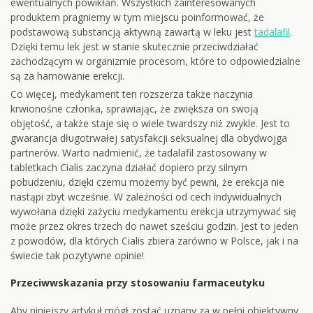
ewentualnych powikłań. Wszystkich zainteresowanych
produktem pragniemy w tym miejscu poinformować, że
podstawową substancją aktywną zawartą w leku jest
tadalafil
.
Dzięki temu lek jest w stanie skutecznie przeciwdziałać
zachodzącym w organizmie procesom, które to odpowiedzialne
są za hamowanie erekcji.
Co więcej, medykament ten rozszerza także naczynia
krwionośne członka, sprawiając, że zwiększa on swoją
objętość, a także staje się o wiele twardszy niż zwykle. Jest to
gwarancja długotrwałej satysfakcji seksualnej dla obydwojga
partnerów. Warto nadmienić, że tadalafil zastosowany w
tabletkach Cialis zaczyna działać dopiero przy silnym
pobudzeniu, dzięki czemu możemy być pewni, że erekcja nie
nastąpi zbyt wcześnie. W zależności od cech indywidualnych
wywołana dzięki zażyciu medykamentu erekcja utrzymywać się
może przez okres trzech do nawet sześciu godzin. Jest to jeden
z powodów, dla których Cialis zbiera zarówno w Polsce, jak i na
świecie tak pozytywne opinie!
Przeciwwskazania przy stosowaniu farmaceutyku
Aby niniejszy artykuł mógł zostać uznany za w pełni obiektywny,