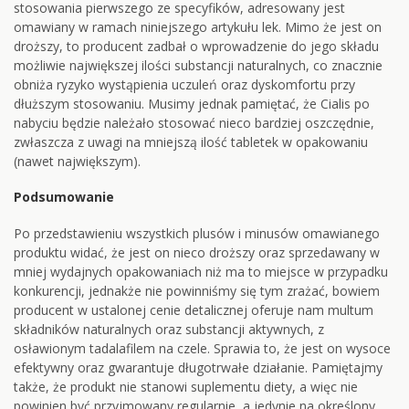
stosowania pierwszego ze specyfików, adresowany jest
omawiany w ramach niniejszego artykułu lek. Mimo że jest on
droższy, to producent zadbał o wprowadzenie do jego składu
możliwie największej ilości substancji naturalnych, co znacznie
obniża ryzyko wystąpienia uczuleń oraz dyskomfortu przy
dłuższym stosowaniu. Musimy jednak pamiętać, że Cialis po
nabyciu będzie należało stosować nieco bardziej oszczędnie,
zwłaszcza z uwagi na mniejszą ilość tabletek w opakowaniu
(nawet największym).
Podsumowanie
Po przedstawieniu wszystkich plusów i minusów omawianego
produktu widać, że jest on nieco droższy oraz sprzedawany w
mniej wydajnych opakowaniach niż ma to miejsce w przypadku
konkurencji, jednakże nie powinniśmy się tym zrażać, bowiem
producent w ustalonej cenie detalicznej oferuje nam multum
składników naturalnych oraz substancji aktywnych, z
osławionym tadalafilem na czele. Sprawia to, że jest on wysoce
efektywny oraz gwarantuje długotrwałe działanie. Pamiętajmy
także, że produkt nie stanowi suplementu diety, a więc nie
powinien być przyjmowany regularnie, a jedynie na określony